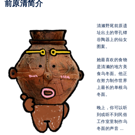
前原清简介
清濑野尾前原遗
址出土的带孔镡
谷陶器上的仙女
图案。
她最喜欢的食物
是清濑的地方美
食乌冬面。他正
在努力制作世界
上最长的单根乌
冬面。
晚上，你可以听
到或听不到民俗
工作室里制作乌
冬面的声音 ...