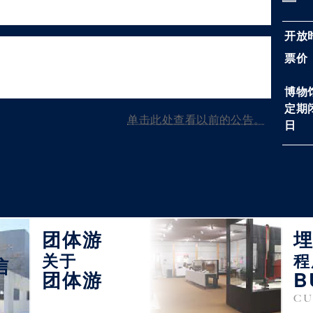
开放
票价
博物
定期
单击此处查看以前的公告。
日
团体游
关于
程
信
团体游
B
CU