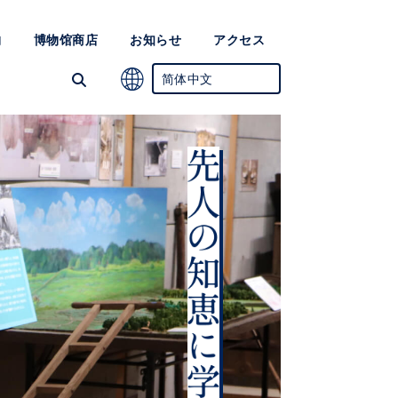
物
博物馆商店
お知らせ
アクセス
简体中文
日语
英语
韩语