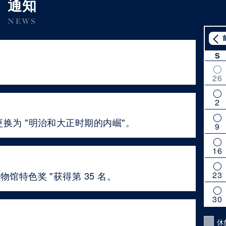
通知
NEWS
S
26
2
更换为 "明治和大正时期的内崛"。
9
16
物馆特色奖 "获得第 35 名。
23
30
休