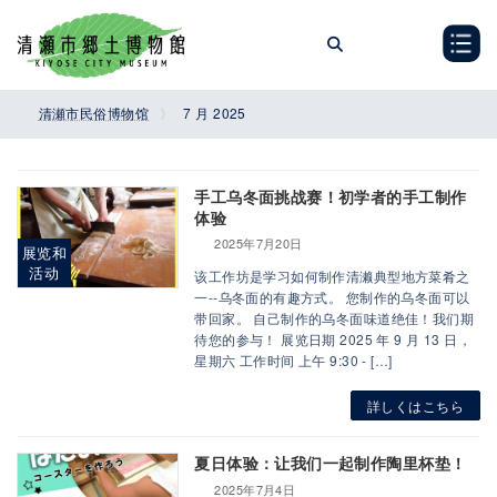
Skip
Skip
to
to
the
the
content
Navigation
清瀬市民俗博物馆
7 月 2025
手工乌冬面挑战赛！初学者的手工制作
体验
2025年7月20日
展览和
活动
该工作坊是学习如何制作清濑典型地方菜肴之
一--乌冬面的有趣方式。 您制作的乌冬面可以
带回家。 自己制作的乌冬面味道绝佳！我们期
待您的参与！ 展览日期 2025 年 9 月 13 日，
星期六 工作时间 上午 9:30 - […]
詳しくはこちら
夏日体验：让我们一起制作陶里杯垫！
2025年7月4日