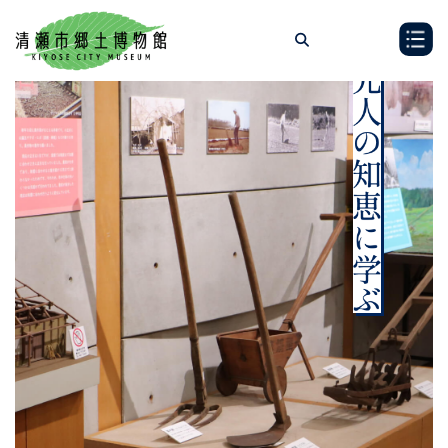
コ
ナ
ン
ビ
テ
ゲ
ン
ー
ツ
シ
へ
ョ
ス
ン
キ
に
ッ
移
プ
動