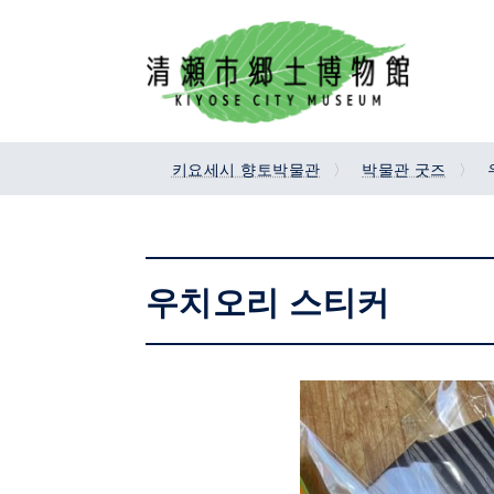
Skip
Skip
to
to
the
the
content
Navigation
키요세시 향토박물관
박물관 굿즈
우치오리 스티커