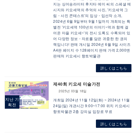
지는 싱어송라이터 후지타 에미 씨의 스페셜 메
시지와 키요세역의 추억의 사진, '키요세역 그
림・사진 콘테스트'의 입상・입선작 소개,
2024년 6월 9일부터 9월 1일까지 개최되는 특
별전 '키요세역 100년의 이야기~역과 함께 걸
어온 마을 키요세~'의 전시 도록도 수록되어 있
어 다양한 정보・자료를 담은 귀중한 한 권의
책입니다! 판매 개시일 2024년 6월 9일 사이즈
A4판 페이지 수 128페이지 판매 가격 2,000엔
판매처 키요세시 향토박물관
詳しくはこちら
제40회 키요세 미술가전
2025년 03월 18일
지난 기
개최일 2024년 11월 12일(화) ~ 2024년 11월
획전
24일(일) 개관시간 9:00~17:00 위치 키요세시
향토박물관 2층 강의실 입장료 무료
詳しくはこちら