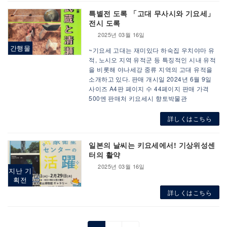
특별전 도록 「고대 무사시와 기요세」
전시 도록
2025년 03월 16일
간행물
~기요세 고대는 재미있다 하숙집 우치야마 유
적, 노시오 지역 유적군 등 특징적인 시내 유적
을 비롯해 야나세강 중류 지역의 고대 유적을
소개하고 있다. 판매 개시일 2024년 6월 9일
사이즈 A4판 페이지 수 44페이지 판매 가격
500엔 판매처 키요세시 향토박물관
詳しくはこちら
일본의 날씨는 키요세에서! 기상위성센
터의 활약
2025년 03월 16일
지난 기
획전
詳しくはこちら