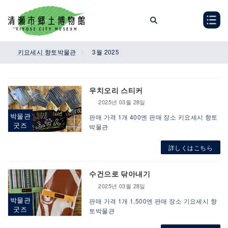
Skip
Skip
to
to
the
the
content
Navigation
키요세시 향토박물관
3월 2025
우치오리 스티커
2025년 03월 28일
박물관
판매 가격 1개 400엔 판매 장소 키요세시 향토
굿즈
박물관
詳しくはこちら
수건으로 닦아내기
2025년 03월 28일
박물관
판매 가격 1개 1,500엔 판매 장소 기요세시 향
굿즈
토박물관