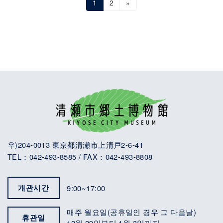
글
Page
Page
1
2
»
페
이
지
매
김
우)204-0013 東京都清瀬市上清戸2-6-41
TEL：042-493-8585 / FAX：042-493-8808
개관시간
9:00~17:00
매주 월요일(공휴일인 경우 그 다음날)
휴관일
12월 29일부터 1월 3일까지