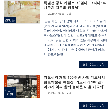
특별전 공식 카탈로그 '걷다, 그리다: 타
니구치 지로와 키요세'
2025년 03월 17일
간행물
'걷는 사람' 등의 삽화 외에도 구스미 마사유키
(만화가 겸 음악가)와 시레에다 유카와(영화감
독)의 에세이, 세키카와 나츠오(작가)와 나츠메
후사노스케(만화 칼럼니스트)의 대담도 수록되
어 있다. 읽을 만한 가치가 있는 내용이다. 판매
개시일 2024년 6월 9일 사이즈 A4판 페이지
수 51페이지 판매 가격 2,000엔 판매처 키요세
시 향토박물관
詳しくはこちら
키요세역 개업 100주년 사업 키요세시
향토박물관 특별전 '키요세역 100년의
이야기 역과 함께 걸어온 마을 키요세'
지난 기
2025년 03월 17일
획전
詳しくはこちら