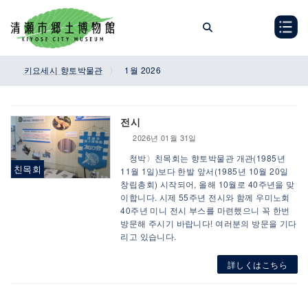
Skip
Skip
to
to
the
the
content
Navigation
키요세시 향토박물관
1월 2026
전시
2026년 01월 31일
청박〉친목회는 향토박물관 개관(1985년
친목회
11월 1일)보다 한발 앞서(1985년 10월 20일
창립총회) 시작되어, 올해 10월로 40주년을 맞
이합니다. 시제 55주년 전시와 함께 우미노회
40주년 미니 전시 부스를 마련했으니 꼭 한번
방문해 주시기 바랍니다! 여러분의 방문을 기다
리고 있습니다.
詳しくはこちら