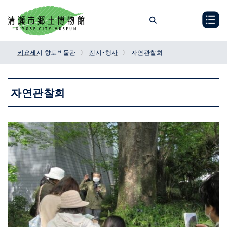
Skip
Skip
to
to
the
the
content
Navigation
키요세시 향토박물관
전시・행사
자연관찰회
자연관찰회