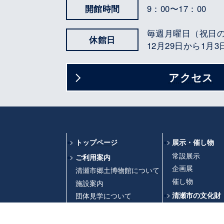
開館時間
9：00〜17：00
毎週月曜日（祝日
休館日
12月29日から1月
アクセス
トップページ
展示・催し物
常設展示
ご利用案内
企画展
清瀬市郷土博物館について
催し物
施設案内
団体見学について
清瀬市の文化財
埋蔵文化財の手続き