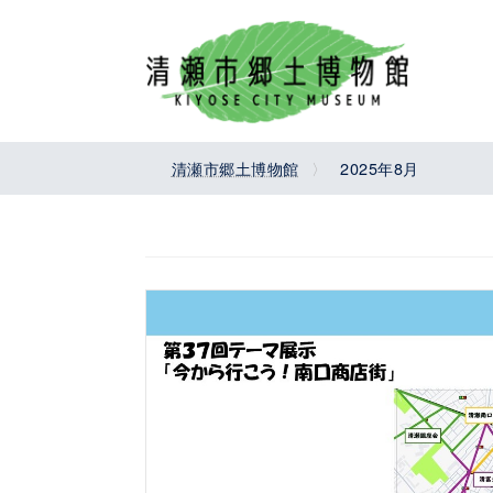
コ
ナ
ン
ビ
テ
ゲ
ン
ー
ツ
シ
へ
ョ
清瀬市郷土博物館
2025年8月
ス
ン
キ
に
ッ
移
プ
動