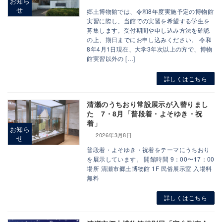
お知ら
せ
郷土博物館では、令和8年度実施予定の博物館
実習に際し、当館での実習を希望する学生を
募集します。受付期間や申し込み方法を確認
の上、期日までにお申し込みください。 令和
8年4月1日現在、大学3年次以上の方で、博物
館実習以外の […]
詳しくはこちら
清瀬のうちおり常設展示が入替りまし
た 7・8月「普段着・よそゆき・祝
着」
お知ら
2026年3月8日
せ
普段着・よそゆき・祝着をテーマにうちおり
を展示しています。 開館時間 9：00〜17：00
場所 清瀬市郷土博物館 1F 民俗展示室 入場料
無料
詳しくはこちら