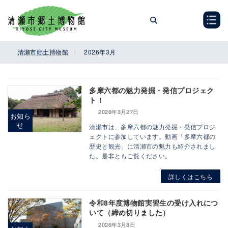
コ
ナ
ン
ビ
テ
ゲ
ン
ー
ツ
シ
清瀬市郷土博物館
2026年3月
へ
ョ
ス
ン
キ
に
多摩六都の魅力発掘・発信プロジェク
ッ
移
ト！
プ
動
2026年3月27日
お知ら
せ
清瀬市は、多摩六都の魅力発掘・発信プロジ
ェクトに参加しています。動画「多摩六都の
歴史と観光」に清瀬市の魅力も紹介されまし
た。是非ともご覧ください。
詳しくはこちら
令和8年度博物館実習生の受け入れにつ
いて（締め切りました）
2026年3月8日