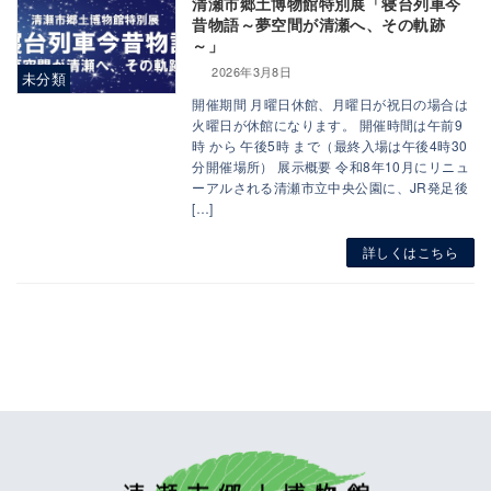
清瀬市郷土博物館特別展「寝台列車今
昔物語～夢空間が清瀬へ、その軌跡
～」
2026年3月8日
未分類
開催期間 月曜日休館、月曜日が祝日の場合は
火曜日が休館になります。 開催時間は午前9
時 から 午後5時 まで（最終入場は午後4時30
分開催場所） 展示概要 令和8年10月にリニュ
ーアルされる清瀬市立中央公園に、JR発足後
[…]
詳しくはこちら