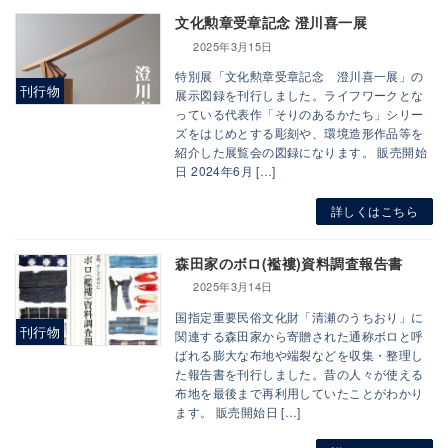
文化勲章受章記念 澄川喜一展
2025年3月15日
特別展「文化勲章受章記念 澄川喜一展」の
刊行物
展示図録を刊行しました。ライフワークとな
っている代表作「そりのあるかたち」シリー
ズをはじめとする彫刻や、環境造形作品等を
紹介した展覧会の図録になります。 販売開始
日 2024年6月 […]
詳しくはこちら
森田家のボロ(襤褸)資料調査報告書
2025年3月14日
国指定重要民俗文化財「清瀬のうちおり」に
刊行物
関連する森田家から寄贈された通称ボロと呼
ばれる膨大な布地や端裂などを収集・整理し
た報告書を刊行しました。昔の人々が使える
布地を最後まで再利用していたことがわかり
ます。 販売開始日 […]