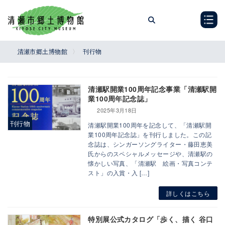
コ
ナ
ン
ビ
テ
ゲ
ン
ー
ツ
シ
清瀬市郷土博物館
刊行物
へ
ョ
ス
ン
キ
に
清瀬駅開業100周年記念事業「清瀬駅開
ッ
移
業100周年記念誌」
プ
動
2025年3月18日
刊行物
清瀬駅開業100周年を記念して、「清瀬駅開
業100周年記念誌」を刊行しました。この記
念誌は、シンガーソングライター・藤田恵美
氏からのスペシャルメッセージや、清瀬駅の
懐かしい写真、「清瀬駅 絵画・写真コンテ
スト」の入賞・入 […]
詳しくはこちら
特別展公式カタログ「歩く、描く 谷口