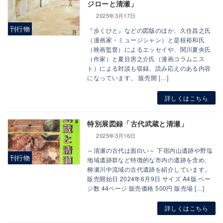
ジローと清瀬」
2025年3月17日
刊行物
『歩くひと』などの図版のほか、久住昌之氏
（漫画家・ミュージシャン）と是枝裕和氏
（映画監督）によるエッセイや、関川夏央氏
（作家）と夏目房之介氏（漫画コラムニス
ト）による対談も収録。読み応えのある内容
になっています。 販売開 […]
詳しくはこちら
特別展図録「古代武蔵と清瀬」
2025年3月16日
～清瀬の古代は面白い～ 下宿内山遺跡や野塩
刊行物
地域遺跡群など特徴的な市内の遺跡を含め、
柳瀬川中流域の古代遺跡を紹介しています。
販売開始日 2024年6月9日 サイズ A4版 ペー
ジ数 44ページ 販売価格 500円 販売場 […]
詳しくはこちら