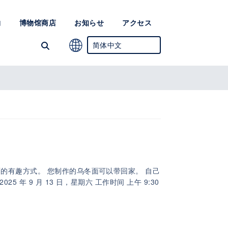
物
博物馆商店
お知らせ
アクセス
简体中文
日语
英语
韩语
的有趣方式。 您制作的乌冬面可以带回家。 自己
 年 9 月 13 日，星期六 工作时间 上午 9:30