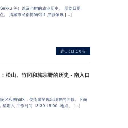
Sekku 等）以及当时的农业历史。 展览日期
0. 地点。 清瀬市民俗博物馆 1 层影像展 […]
詳しくはこちら
南边：松山、竹冈和梅宗野的历史 - 南入口
建了医院区和购物区，使街道呈现出现在的面貌。下面
期六 工作时间 13:30-15:00. 地点。 […]