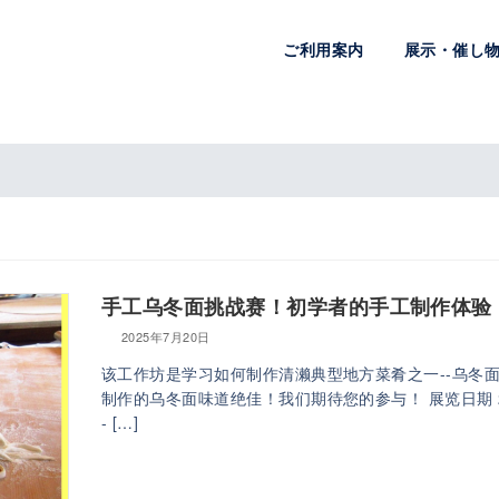
ご利用案内
展示・催し
手工乌冬面挑战赛！初学者的手工制作体验
2025年7月20日
该工作坊是学习如何制作清濑典型地方菜肴之一--乌冬面
制作的乌冬面味道绝佳！我们期待您的参与！ 展览日期 2025
- […]