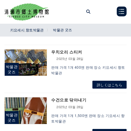
Skip
Skip
to
to
the
the
content
Navigation
키요세시 향토박물관
박물관 굿즈
우치오리 스티커
2025년 03월 28일
박물관
판매 가격 1개 400엔 판매 장소 키요세시 향토
굿즈
박물관
詳しくはこちら
수건으로 닦아내기
2025년 03월 28일
박물관
판매 가격 1개 1,500엔 판매 장소 기요세시 향
굿즈
토박물관