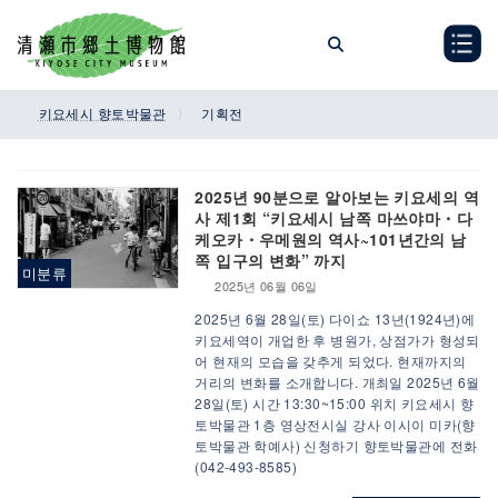
Skip
Skip
to
to
the
the
content
Navigation
키요세시 향토박물관
기획전
2025년 90분으로 알아보는 키요세의 역
사 제1회 “키요세시 남쪽 마쓰야마・다
케오카・우메원의 역사~101년간의 남
쪽 입구의 변화” 까지
미분류
2025년 06월 06일
2025년 6월 28일(토) 다이쇼 13년(1924년)에
키요세역이 개업한 후 병원가, 상점가가 형성되
어 현재의 모습을 갖추게 되었다. 현재까지의
거리의 변화를 소개합니다. 개최일 2025년 6월
28일(토) 시간 13:30~15:00 위치 키요세시 향
토박물관 1층 영상전시실 강사 이시이 미카(향
토박물관 학예사) 신청하기 향토박물관에 전화
(042-493-8585)