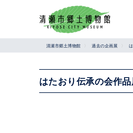
コ
ナ
ン
ビ
テ
ゲ
ン
ー
ツ
シ
へ
ョ
清瀬市郷土博物館
過去の企画展
は
ス
ン
キ
に
ッ
移
プ
動
はたおり伝承の会作品