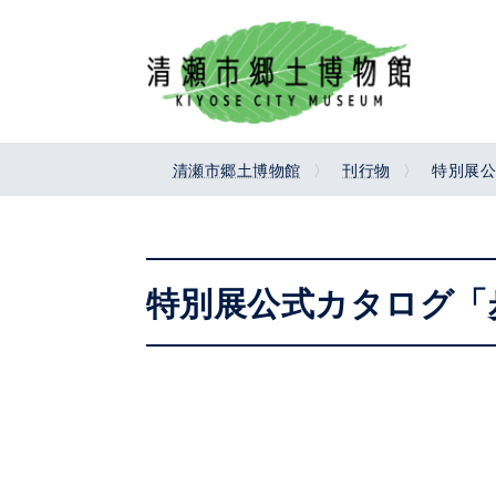
コ
ナ
ン
ビ
テ
ゲ
ン
ー
ツ
シ
へ
ョ
清瀬市郷土博物館
刊行物
特別展公
ス
ン
キ
に
ッ
移
プ
動
特別展公式カタログ「