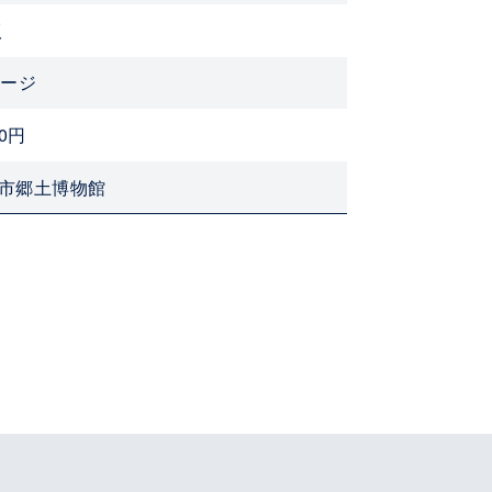
版
ページ
00円
市郷土博物館