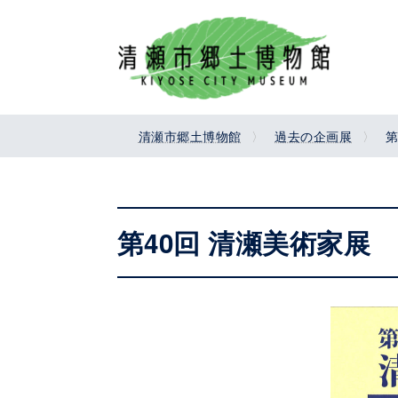
コ
ナ
ン
ビ
テ
ゲ
ン
ー
ツ
シ
へ
ョ
清瀬市郷土博物館
過去の企画展
第
ス
ン
キ
に
ッ
移
プ
動
第40回 清瀬美術家展