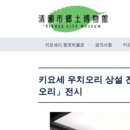
Skip
Skip
to
to
the
the
content
Navigation
키요세시 향토박물관
공지사항
키
키요세 우치오리 상설 
오리」전시