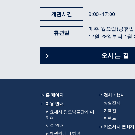
개관시간
9:00~17:00
매주 월요일(공휴일
휴관일
12월 29일부터 1월
오시는 길
홈 페이지
전시・행사
상설전시
이용 안내
기획전
키요세시 향토박물관에 대
하여
이벤트
시설 안내
키요세시 문화재
단체관람에 대하여