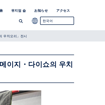
物
뮤지엄 숍
お知らせ
アクセス
한국어
일어
쇼의 우치오리」전시
영어
중국어 간체
「메이지・다이쇼의 우치