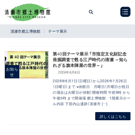
コ
ナ
ン
ビ
テ
ゲ
ン
ー
ツ
シ
清瀬市郷土博物館
テーマ展示
へ
ョ
ス
ン
キ
に
ッ
移
第40回テーマ展示 「市指定文化財記念
発掘調査で甦る江戸時代の清瀬 ～知ら
プ
動
れざる旗本陣屋の世界～」
お知ら
2026年6月6日
せ
2026年6月7日（日曜日）から2026年7月26日
（日曜日）まで ※休館日 月曜日（月曜日が祝日
の場合は火曜日が休館）開催時間 午前9時 から
午後5時 まで開催場 郷土博物館 1階展示ホー
ル内容 下宿内山遺跡（清瀬市 […]
詳しくはこちら