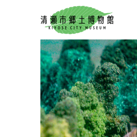
コ
ナ
ン
ビ
テ
ゲ
ン
ー
ツ
シ
へ
ョ
ス
ン
キ
に
ッ
移
プ
動