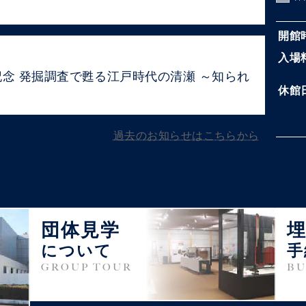
開館
入場
記念 発掘調査で甦る江戸時代の清瀬 ～知られ
休館
過去のお知らせはこちらから
団体見学
について
手
GROUP TOUR
BU