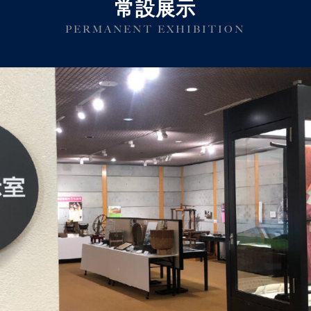
常設展示
PERMANENT EXHIBITION