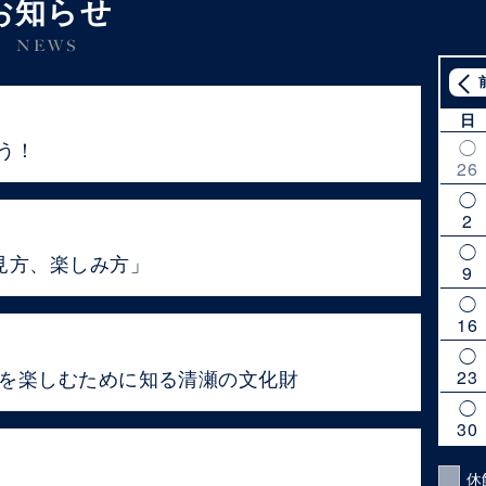
お知らせ
NEWS
日
う！
26
2
見方、楽しみ方」
9
16
きを楽しむために知る清瀬の文化財
23
30
休