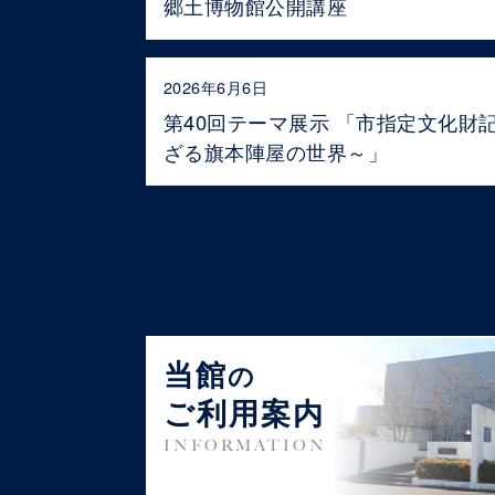
郷土博物館公開講座
2026年6月6日
第40回テーマ展示 「市指定文化財
ざる旗本陣屋の世界～」
当館
の
ご利用案内
INFORMATION